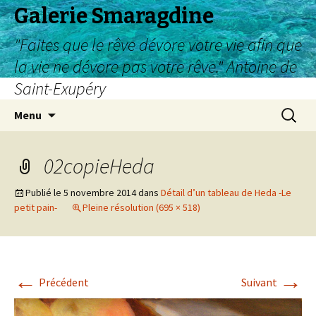
Galerie Smaragdine
"Faites que le rêve dévore votre vie afin que
la vie ne dévore pas votre rêve." Antoine de
Saint-Exupéry
Aller
Recherc
Menu
au
contenu
02copieHeda
Publié le
5 novembre 2014
dans
Détail d’un tableau de Heda -Le
petit pain-
Pleine résolution (695 × 518)
←
→
Précédent
Suivant