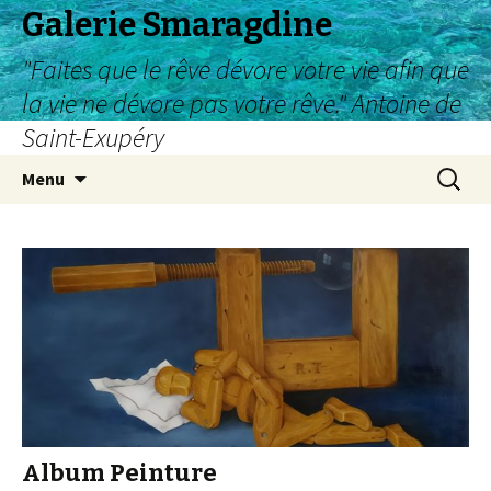
Galerie Smaragdine
"Faites que le rêve dévore votre vie afin que
la vie ne dévore pas votre rêve." Antoine de
Saint-Exupéry
Aller
Recherc
Menu
au
contenu
Album Peinture