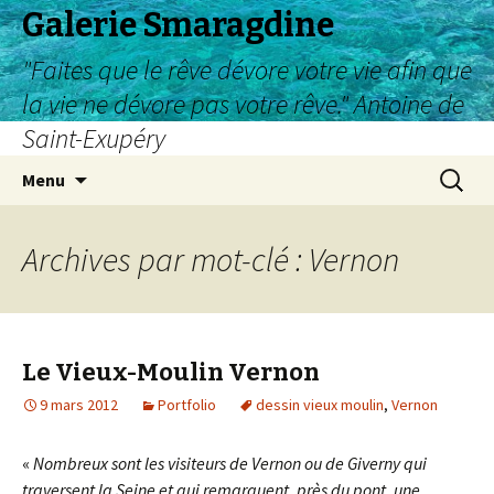
Galerie Smaragdine
"Faites que le rêve dévore votre vie afin que
la vie ne dévore pas votre rêve." Antoine de
Saint-Exupéry
Aller
Recherc
Menu
au
contenu
Archives par mot-clé : Vernon
Le Vieux-Moulin Vernon
9 mars 2012
Portfolio
dessin vieux moulin
,
Vernon
«
Nombreux sont les visiteurs de Vernon ou de Giverny qui
traversent la Seine et qui remarquent, près du pont, une