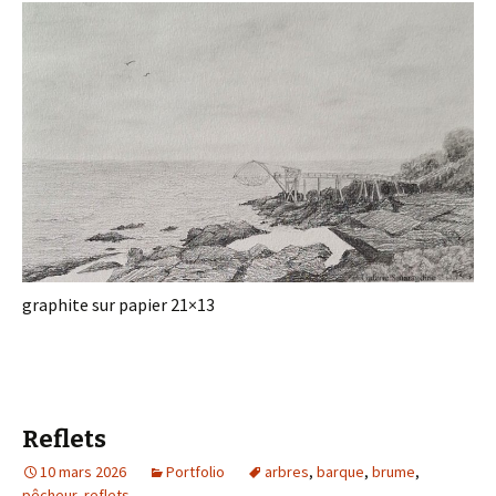
graphite sur papier 21×13
Reflets
10 mars 2026
Portfolio
arbres
,
barque
,
brume
,
pêcheur
,
reflets