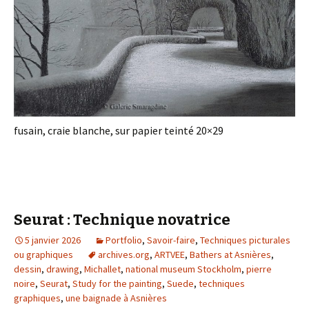
fusain, craie blanche, sur papier teinté 20×29
Seurat : Technique novatrice
5 janvier 2026
Portfolio
,
Savoir-faire
,
Techniques picturales
ou graphiques
archives.org
,
ARTVEE
,
Bathers at Asnières
,
dessin
,
drawing
,
Michallet
,
national museum Stockholm
,
pierre
noire
,
Seurat
,
Study for the painting
,
Suede
,
techniques
graphiques
,
une baignade à Asnières