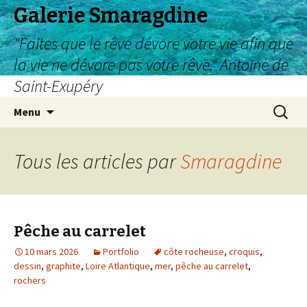
Galerie Smaragdine
"Faites que le rêve dévore votre vie afin que
la vie ne dévore pas votre rêve." Antoine de
Saint-Exupéry
Aller
Recherc
Menu
au
contenu
Tous les articles par
Smaragdine
Pêche au carrelet
10 mars 2026
Portfolio
côte rocheuse
,
croquis
,
dessin
,
graphite
,
Loire Atlantique
,
mer
,
pêche au carrelet
,
rochers