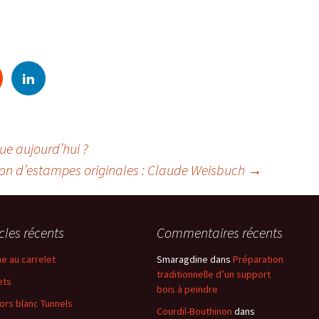
e aujourd’hui ?
ion d’estampes originales : Claude Weisbuch
→
icles récents
Commentaires récents
e au carrelet
Smaragdine
dans
Préparation
traditionnelle d’un support
ets
bois à peindre
ors blanc Tunnels
Courdil-Bouthinon
dans