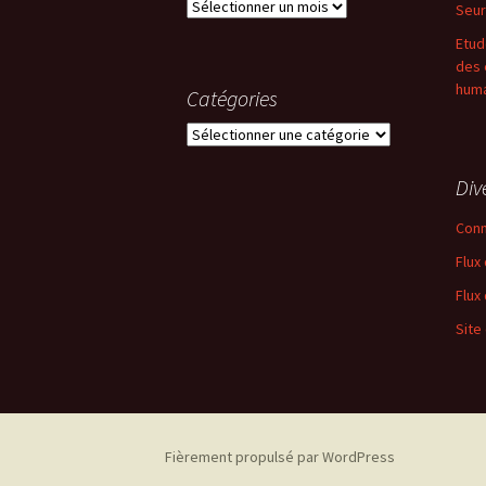
Archives
Seur
Etud
des 
huma
Catégories
Catégories
Div
Conn
Flux
Flux
Site
Fièrement propulsé par WordPress