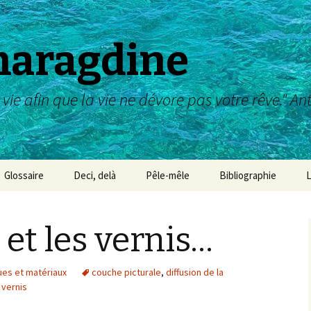
maragdine
 vie afin que la vie ne dévore pas votre rêve." A
Glossaire
Deci, delà
Pêle-mêle
Bibliographie
L
Galerie des maîtres :
dessin, aquarelle,etc
 et les vernis…
Galerie des Maîtres :
peinture
ues et matériaux
couche picturale
,
diffusion de la
,
vernis
Galerie des Maîtres :
sculpture