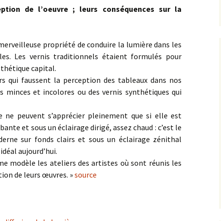
eption de l’oeuvre ; leurs conséquences sur la
Artistes d’hier, Maîtres
d’autrefois
 merveilleuse propriété de conduire la lumière dans les
Galeries par thème
es. Les vernis traditionnels étaient formulés pour
Les pépites sur
thétique capital.
GoogleArtProject
urs qui faussent la perception des tableaux dans nos
 minces et incolores ou des vernis synthétiques qui
le ne peuvent s’apprécier pleinement que si elle est
ante et sous un éclairage dirigé, assez chaud : c’est le
erne sur fonds clairs et sous un éclairage zénithal
idéal aujourd’hui.
 modèle les ateliers des artistes où sont réunis les
ion de leurs œuvres. »
source