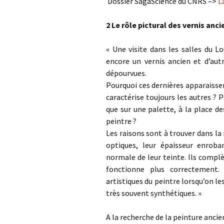
Dossier SagaScience du CNRS –>
L
2 Le rôle pictural des vernis anci
« Une visite dans les salles du L
encore un vernis ancien et d’aut
dépourvues.
Pourquoi ces dernières apparaissen
caractérise toujours les autres ? P
que sur une palette, à la place des
peintre ?
Les raisons sont à trouver dans la 
optiques, leur épaisseur enroba
normale de leur teinte. Ils complè
fonctionne plus correctement.
artistiques du peintre lorsqu’on le
très souvent synthétiques. »
A la recherche de la peinture anci