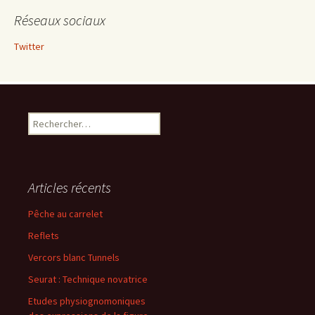
Réseaux sociaux
Twitter
Rechercher :
Articles récents
Pêche au carrelet
Reflets
Vercors blanc Tunnels
Seurat : Technique novatrice
Etudes physiognomoniques