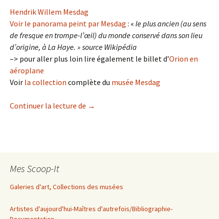
Hendrik Willem Mesdag
Voir le panorama peint par Mesdag
: «
le plus ancien (au sens
de fresque en trompe-l’œil) du monde conservé dans son lieu
d’origine, à La Haye. » source Wikipédia
–> pour aller plus loin lire également le billet d’
Orion en
aéroplane
Voir
la collection
complète du
musée Mesdag
L’escapade aux Pays-Bas
Continuer la lecture de
→
Mes Scoop-It
Galeries d'art, Collections des musées
Artistes d'aujourd'hui-Maîtres d'autrefois/Bibliographie-