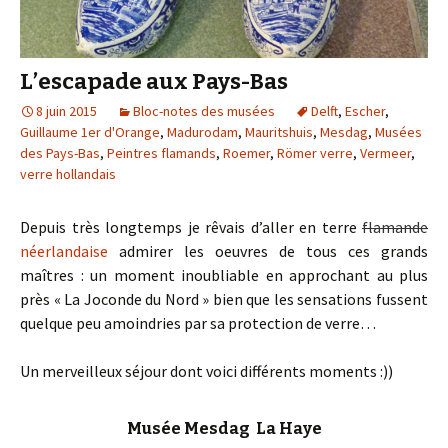
L’escapade aux Pays-Bas
8 juin 2015
Bloc-notes des musées
Delft
,
Escher
,
Guillaume 1er d'Orange
,
Madurodam
,
Mauritshuis
,
Mesdag
,
Musées
des Pays-Bas
,
Peintres flamands
,
Roemer
,
Römer verre
,
Vermeer
,
verre hollandais
Depuis très longtemps je rêvais d’aller en terre
flamande
néerlandaise
admirer les oeuvres de tous ces grands
maîtres : un moment inoubliable en approchant au plus
près « La Joconde du Nord » bien que les sensations fussent
quelque peu amoindries par sa protection de verre…
Un merveilleux séjour dont voici différents moments :))
Musée Mesdag La Haye