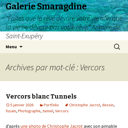
Galerie Smaragdine
"Faites que le rêve dévore votre vie afin que
la vie ne dévore pas votre rêve." Antoine de
Saint-Exupéry
Aller
Recherc
Menu
au
contenu
Archives par mot-clé : Vercors
Vercors blanc Tunnels
5 janvier 2026
Portfolio
Christophe Jacrot
,
dessin
,
fusain
,
Photographe
,
tunnel
,
Vercors
d’après
une photo de Christophe Jacrot
avec son aimable