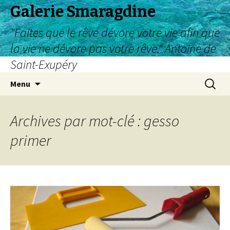
Galerie Smaragdine
"Faites que le rêve dévore votre vie afin que
la vie ne dévore pas votre rêve." Antoine de
Saint-Exupéry
Aller
Recherc
Menu
au
contenu
Archives par mot-clé : gesso
primer