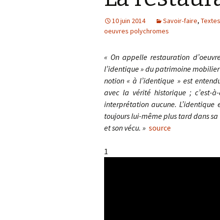
10 juin 2014
Savoir-faire
,
Textes
À petits pas
oeuvres polychromes
Autres
« On appelle restauration d’oeuvre
l’identique » du patrimoine mobilier
notion « à l’identique » est enten
avec la vérité historique ; c’est-à
interprétation aucune. L’identique 
toujours lui-même plus tard dans sa v
et son vécu. »
source
1