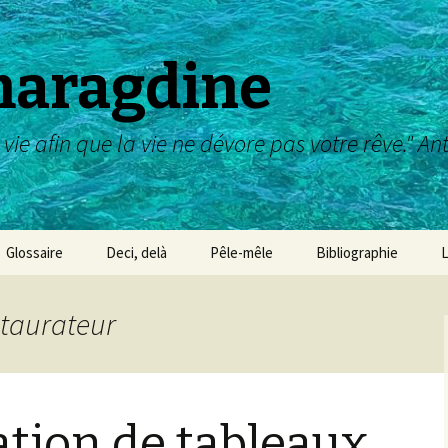
maragdine
 vie afin que la vie ne dévore pas votre rêve." A
Glossaire
Deci, delà
Pêle-mêle
Bibliographie
L
Galerie des maîtres :
dessin, aquarelle,etc
staurateur
Galerie des Maîtres :
peinture
Galerie des Maîtres :
ation de tableaux
sculpture