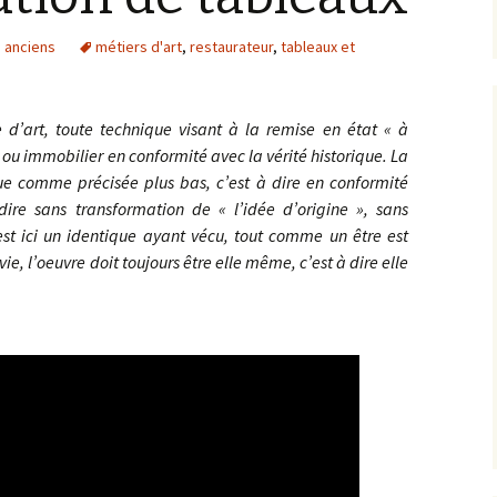
Artistes d’hier, Maîtres
 anciens
métiers d'art
,
restaurateur
,
tableaux et
d’autrefois
Galeries par thème
 d’art, toute technique visant à la remise en état « à
Les pépites sur
 ou immobilier en conformité avec la vérité historique. La
GoogleArtProject
due comme précisée plus bas, c’est à dire en conformité
-dire sans transformation de « l’idée d’origine », sans
est ici un identique ayant vécu, tout comme un être est
ie, l’oeuvre doit toujours être elle même, c’est à dire elle