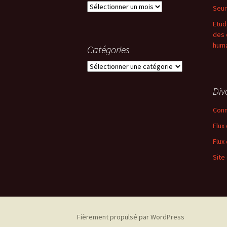
Archives
Seur
Etud
des 
huma
Catégories
Catégories
Div
Conn
Flux
Flux
Site
Fièrement propulsé par WordPress