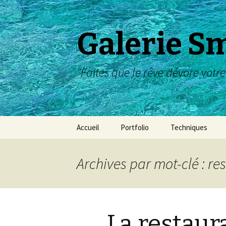
Galerie S
"Faites que le rêve dévore votre
Aller
Accueil
Portfolio
Techniques
au
contenu
Album Dessin
Archives par mot-clé : re
Album Peinture
Tempera/Enluminure
La restaur
Travaux pratiques :
dessin ou peinture