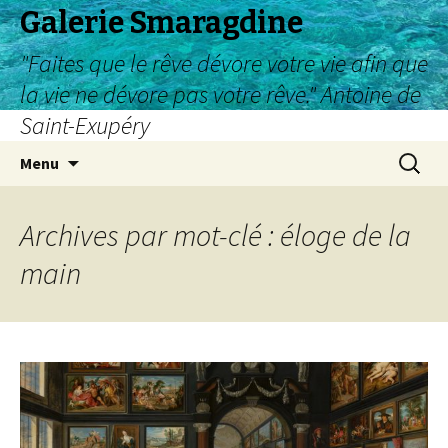
Galerie Smaragdine
"Faites que le rêve dévore votre vie afin que
la vie ne dévore pas votre rêve." Antoine de
Saint-Exupéry
Aller
Recherc
Menu
au
contenu
Archives par mot-clé : éloge de la
main