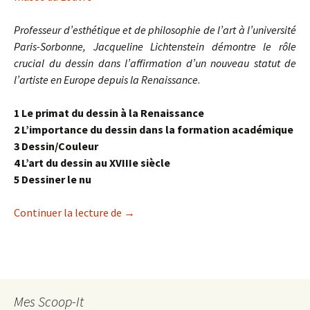
Professeur d’esthétique et de philosophie de l’art à l’université
Paris-Sorbonne, Jacqueline Lichtenstein démontre le rôle
crucial du dessin dans l’affirmation d’un nouveau statut de
l’artiste en Europe depuis la Renaissance
.
1 Le primat du dessin à la Renaissance
2
L’importance du dessin dans la formation académique
3
Dessin/Couleur
4
L’art du dessin au XVIIIe siècle
5 Dessiner le nu
Pratique et théorie du dessin : XVe-XIXe 
Continuer la lecture de
→
Mes Scoop-It