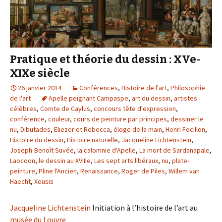
Pratique et théorie du dessin : XVe-
XIXe siècle
26 janvier 2014
Conférences
,
Histoire de l'art
,
Philosophie
de l'art
Apelle peignant Campaspe
,
art du dessin
,
artistes
célèbres
,
Comte de Caylus
,
concours tête d'expression
,
conférence
,
couleur
,
cours de peinture par principes
,
dessiner le
nu
,
Dibutades
,
Eliezer et Rebecca
,
éloge de la main
,
Henri Focillon
,
Histoire du dessin
,
Histoire naturelle
,
Jacqueline Lichtenstein
,
Joseph-Benoît Suvée
,
la calomnie d'Apelle
,
La mort de Sardanapale
,
Laocoon
,
le dessin au XVIIIe
,
Les sept arts libéraux
,
nu
,
plate-
peinture
,
Pline l'Ancien
,
Renaissance
,
Roger de Piles
,
Willem van
Haecht
,
Xeusis
Jacqueline Lichtenstein
Initiation à l’histoire de l’art au
musée du Louvre