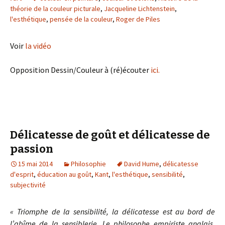
théorie de la couleur picturale
,
Jacqueline Lichtenstein
,
l'esthétique
,
pensée de la couleur
,
Roger de Piles
Voir
la vidéo
Opposition Dessin/Couleur à (ré)écouter
ici.
Délicatesse de goût et délicatesse de
passion
15 mai 2014
Philosophie
David Hume
,
délicatesse
d'esprit
,
éducation au goût
,
Kant
,
l'esthétique
,
sensibilité
,
subjectivité
« Triomphe de la sensibilité, la délicatesse est au bord de
l’abîme de la sensiblerie. Le philosophe empiriste anglais,