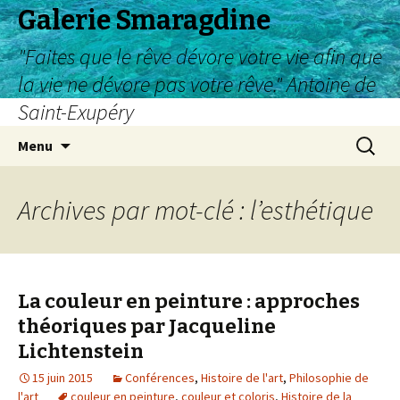
Galerie Smaragdine
"Faites que le rêve dévore votre vie afin que
la vie ne dévore pas votre rêve." Antoine de
Saint-Exupéry
Aller
Recherc
Menu
au
contenu
Archives par mot-clé : l’esthétique
La couleur en peinture : approches
théoriques par Jacqueline
Lichtenstein
15 juin 2015
Conférences
,
Histoire de l'art
,
Philosophie de
l'art
couleur en peinture
,
couleur et coloris
,
Histoire de la