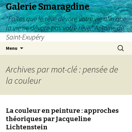
Galerie Smaragdine
"Faites que le rêve dévore votre vie afin que
la vie ne dévore pas votre rêve." Antoine de
Saint-Exupéry
Aller
Recherc
Menu
au
contenu
Archives par mot-clé : pensée de
la couleur
La couleur en peinture : approches
théoriques par Jacqueline
Lichtenstein