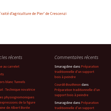
aité d’agriculture de Pier’ de Crescenzi
icles récents
Commentaires récents
e au carrelet
Smaragdine
dans
Préparation
traditionnelle d’un support
ets
bois à peindre
ors blanc Tunnels
Courdil-Bouthinon
dans
at : Technique novatrice
Préparation traditionnelle d’un
support bois à peindre
es physiognomoniques
expressions de la figure
Smaragdine
dans
Préparation
ine de Albert Borée
traditionnelle d’un support