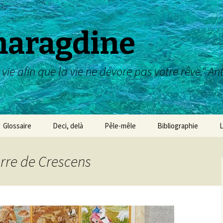
maragdine
 vie afin que la vie ne dévore pas votre rêve." A
Glossaire
Deci, delà
Pêle-mêle
Bibliographie
L
Galerie des maîtres :
dessin, aquarelle,etc
erre de Crescens
Galerie des Maîtres :
peinture
Galerie des Maîtres :
sculpture