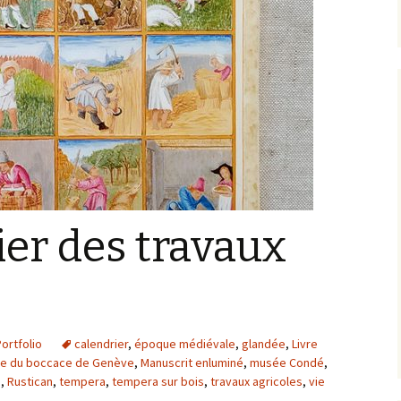
Artistes d’hier, Maîtres
d’autrefois
Galeries par thème
Les pépites sur
GoogleArtProject
ier des travaux
ortfolio
calendrier
,
époque médiévale
,
glandée
,
Livre
re du boccace de Genève
,
Manuscrit enluminé
,
musée Condé
,
i
,
Rustican
,
tempera
,
tempera sur bois
,
travaux agricoles
,
vie