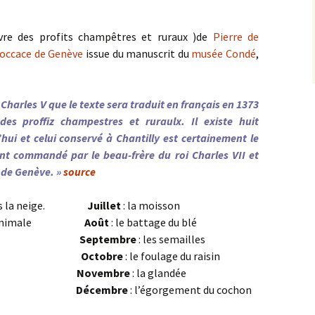
vre des profits champêtres et ruraux )de
Pierre de
occace de Genève
issue du manuscrit du
musée Condé
,
Charles V que le texte sera traduit en français en 1373
des proffiz champestres et ruraulx. Il existe huit
ui et celui conservé à Chantilly est certainement le
ent commandé par le beau-frère du roi Charles VII et
 de Genève. »
source
e sous la neige.
Juillet
: la moisson
umure animale
Août
: le battage du blé
 la vigne
Septembre
: les semailles
 moutons
Octobre
: le foulage du raisin
u faucon
Novembre
: la glandée
aison
Décembre
: l’égorgement du cochon