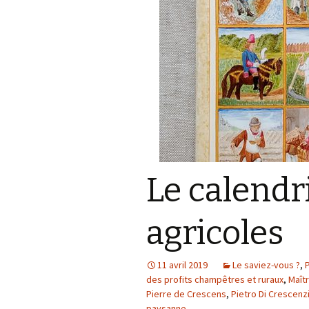
À petits pas
Autres
Le calendr
agricoles
11 avril 2019
Le saviez-vous ?
,
P
des profits champêtres et ruraux
,
Maît
Pierre de Crescens
,
Pietro Di Crescenz
paysanne