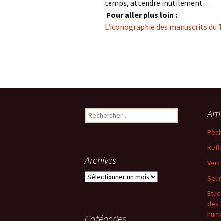
temps, attendre inutilement…
Pour aller plus loin :
L’iconographie des manuscrits du Tr
Rechercher :
Art
Pêch
Refl
Archives
Verc
Archives
Seur
Etud
des 
huma
Catégories