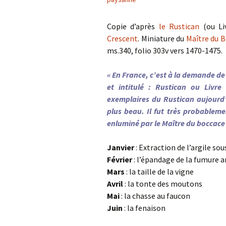
Copie d’après
le Rustican
(ou Li
Crescent
. Miniature du
Maître du B
ms.340, folio 303v vers 1470-1475.
« En France, c’est à la demande de 
et intitulé : Rustican ou Livre 
exemplaires du Rustican aujourd’h
plus beau. Il fut très probablem
enluminé par le Maître du boccace
Janvier
: Extraction de l’argil
Février
: l’épandage de la f
Mars
: la taille de
Avril
: la tonte des
Mai
: la chasse a
Juin
: la fen