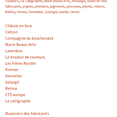
couleurs
,
Le calligraphe
,
Marin Beaux Arts
,
moulage
,
nuancier des
fabricants
,
papier
,
peinture
,
pigments
,
pinceaux
,
plume
,
reliure
,
Relma
,
résine
,
Sennelier
,
Solargil
,
vanité
,
vernis
Châssis en bois
Cléton
Compagnie du bicarbonate
Marin Beaux-Arts
Laverdure
Le broyeur de couleurs
Les frères Nordin
Kremer
Sennelier
Solargil
Relma
CTS europe
Le calligraphe
Nuanciers des fabricants