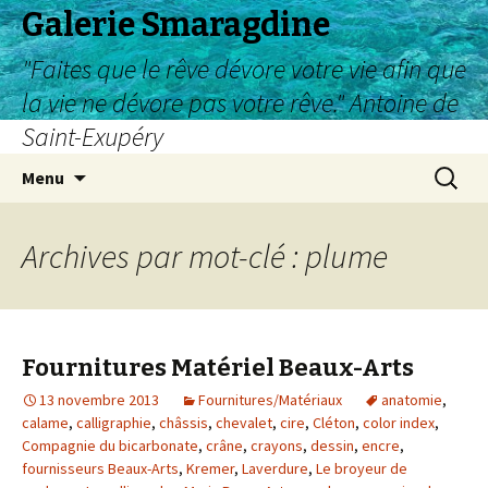
Galerie Smaragdine
"Faites que le rêve dévore votre vie afin que
la vie ne dévore pas votre rêve." Antoine de
Saint-Exupéry
Aller
Recherc
Menu
au
contenu
Archives par mot-clé : plume
Fournitures Matériel Beaux-Arts
13 novembre 2013
Fournitures/Matériaux
anatomie
,
calame
,
calligraphie
,
châssis
,
chevalet
,
cire
,
Cléton
,
color index
,
Compagnie du bicarbonate
,
crâne
,
crayons
,
dessin
,
encre
,
fournisseurs Beaux-Arts
,
Kremer
,
Laverdure
,
Le broyeur de