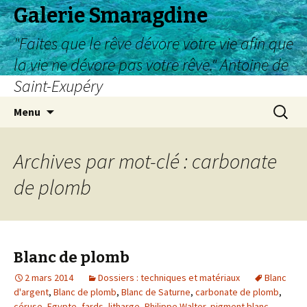
Galerie Smaragdine
"Faites que le rêve dévore votre vie afin que
la vie ne dévore pas votre rêve." Antoine de
Saint-Exupéry
Aller
Recherc
Menu
au
contenu
Archives par mot-clé : carbonate
de plomb
Blanc de plomb
2 mars 2014
Dossiers : techniques et matériaux
Blanc
d'argent
,
Blanc de plomb
,
Blanc de Saturne
,
carbonate de plomb
,
céruse
,
Egypte
,
fards
,
litharge
,
Philippe Walter
,
pigment blanc
,