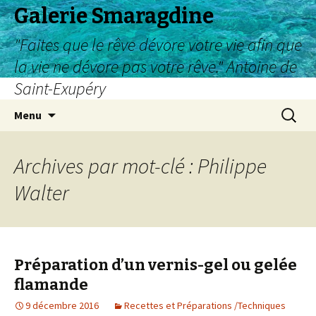
Galerie Smaragdine
"Faites que le rêve dévore votre vie afin que
la vie ne dévore pas votre rêve." Antoine de
Saint-Exupéry
Aller
Recherc
Menu
au
contenu
Archives par mot-clé : Philippe
Walter
Préparation d’un vernis-gel ou gelée
flamande
9 décembre 2016
Recettes et Préparations /Techniques