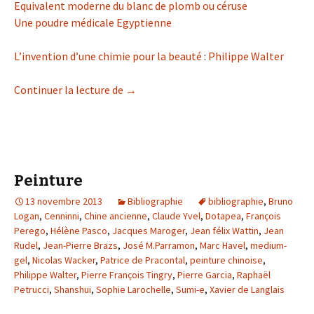
Equivalent moderne du blanc de plomb ou céruse
Une poudre médicale Egyptienne
L’invention d’une chimie pour la beauté
:
Philippe Walter
Blanc de plomb
Continuer la lecture de
→
Peinture
13 novembre 2013
Bibliographie
bibliographie
,
Bruno
Logan
,
Cenninni
,
Chine ancienne
,
Claude Yvel
,
Dotapea
,
François
Perego
,
Hélène Pasco
,
Jacques Maroger
,
Jean félix Wattin
,
Jean
Rudel
,
Jean-Pierre Brazs
,
José M.Parramon
,
Marc Havel
,
medium-
gel
,
Nicolas Wacker
,
Patrice de Pracontal
,
peinture chinoise
,
Philippe Walter
,
Pierre François Tingry
,
Pierre Garcia
,
Raphaël
Petrucci
,
Shanshui
,
Sophie Larochelle
,
Sumi-e
,
Xavier de Langlais