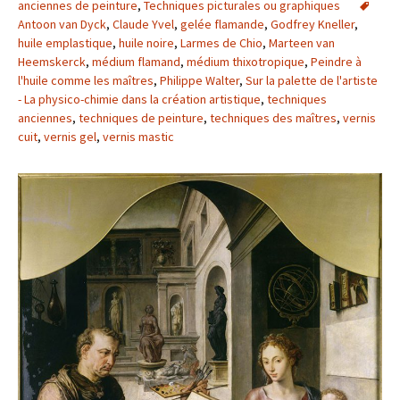
anciennes de peinture
,
Techniques picturales ou graphiques
Antoon van Dyck
,
Claude Yvel
,
gelée flamande
,
Godfrey Kneller
,
huile emplastique
,
huile noire
,
Larmes de Chio
,
Marteen van
Heemskerck
,
médium flamand
,
médium thixotropique
,
Peindre à
l'huile comme les maîtres
,
Philippe Walter
,
Sur la palette de l'artiste
- La physico-chimie dans la création artistique
,
techniques
anciennes
,
techniques de peinture
,
techniques des maîtres
,
vernis
cuit
,
vernis gel
,
vernis mastic