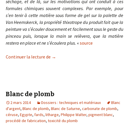
séchage, et de là, sur les motivations qui ont conduit à ces
formules chimiques souvent complexes. Par exemple, pour
s’en tenir à cette matière sous forme de gel sur la palette de
Van Heemskerck, la propriété thixotrope du produit fait que la
peinture va s’écouler doucement et facilement sous le geste du
pinceau puis, lorsque la main se relèvera, que la matière
restera en place et ne s’écoulera plus.
«
source
Préparation d’un vernis-gel ou gelée f
Continuer la lecture de
→
Blanc de plomb
2 mars 2014
Dossiers : techniques et matériaux
Blanc
d'argent
,
Blanc de plomb
,
Blanc de Saturne
,
carbonate de plomb
,
céruse
,
Egypte
,
fards
,
litharge
,
Philippe Walter
,
pigment blanc
,
procédé de fabrication
,
toxicité du plomb