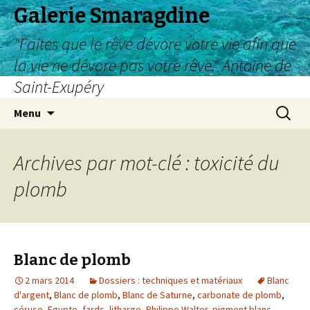
Galerie Smaragdine
"Faites que le rêve dévore votre vie afin que
la vie ne dévore pas votre rêve." Antoine de
Saint-Exupéry
Aller
Recherc
Menu
au
contenu
Archives par mot-clé : toxicité du
plomb
Blanc de plomb
2 mars 2014
Dossiers : techniques et matériaux
Blanc
d'argent
,
Blanc de plomb
,
Blanc de Saturne
,
carbonate de plomb
,
céruse
,
Egypte
,
fards
,
litharge
,
Philippe Walter
,
pigment blanc
,