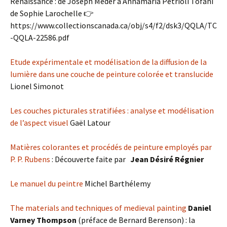
Renaissance : de Joseph Meder à Annamaria Petrioli Tofani
de Sophie Larochelle 👉
https://www.collectionscanada.ca/obj/s4/f2/dsk3/QQLA/TC
-QQLA-22586.pdf
Etude expérimentale et modélisation de la diffusion de la
lumière dans une couche de peinture colorée et translucide
Lionel Simonot
Les couches picturales stratifiées : analyse et modélisation
de l’aspect visuel
Gaël Latour
Matières colorantes et procédés de peinture employés par
P. P. Rubens
: Découverte faite par
Jean Désiré Régnier
Le manuel du peintre
Michel Barthélemy
The materials and techniques of medieval painting
Daniel
Varney Thompson
(préface de Bernard Berenson) : la