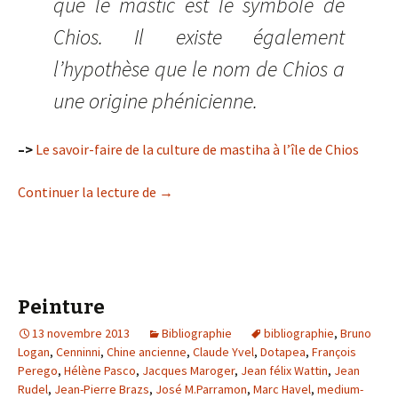
que le mastic est le symbole de
Chios. Il existe également
l’hypothèse que le nom de Chios a
une origine phénicienne.
–>
Le savoir-faire de la culture de mastiha à l’île de Chios
Vernis cuit au mastic de Chio(s) en larm
Continuer la lecture de
→
Peinture
13 novembre 2013
Bibliographie
bibliographie
,
Bruno
Logan
,
Cenninni
,
Chine ancienne
,
Claude Yvel
,
Dotapea
,
François
Perego
,
Hélène Pasco
,
Jacques Maroger
,
Jean félix Wattin
,
Jean
Rudel
,
Jean-Pierre Brazs
,
José M.Parramon
,
Marc Havel
,
medium-