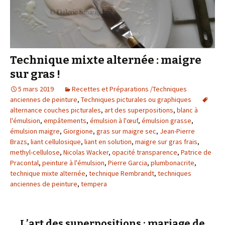
Technique mixte alternée : maigre
sur gras !
5 mars 2019
Recettes et Préparations /Techniques
anciennes de peinture
,
Techniques picturales ou graphiques
alternance couches picturales
,
art des superpositions
,
blanc à
l'émulsion
,
empâtements
,
émulsion à l'œuf
,
émulsion grasse
,
émulsion maigre
,
Giorgione
,
gras sur maigre sec
,
Jean-Pierre
Brazs
,
liant cellulosique
,
liant en solution
,
maigre sur gras frais
,
methyl-cellulose
,
Nicolas Wacker
,
opacité transparence
,
Patrice de
Pracontal
,
peinture à l'émulsion
,
Pierre Garcia
,
plumbonacrite
,
technique mixte alternée
,
technique Rembrandt
,
techniques
anciennes de peinture
,
tempera
L’art des superpositions : mariage de