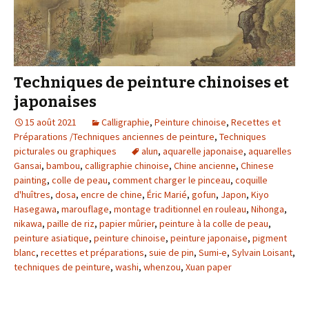
Techniques de peinture chinoises et
japonaises
15 août 2021
Calligraphie
,
Peinture chinoise
,
Recettes et
Préparations /Techniques anciennes de peinture
,
Techniques
picturales ou graphiques
alun
,
aquarelle japonaise
,
aquarelles
Gansai
,
bambou
,
calligraphie chinoise
,
Chine ancienne
,
Chinese
painting
,
colle de peau
,
comment charger le pinceau
,
coquille
d'huîtres
,
dosa
,
encre de chine
,
Éric Marié
,
gofun
,
Japon
,
Kiyo
Hasegawa
,
marouflage
,
montage traditionnel en rouleau
,
Nihonga
,
nikawa
,
paille de riz
,
papier mûrier
,
peinture à la colle de peau
,
peinture asiatique
,
peinture chinoise
,
peinture japonaise
,
pigment
blanc
,
recettes et préparations
,
suie de pin
,
Sumi-e
,
Sylvain Loisant
,
techniques de peinture
,
washi
,
whenzou
,
Xuan paper