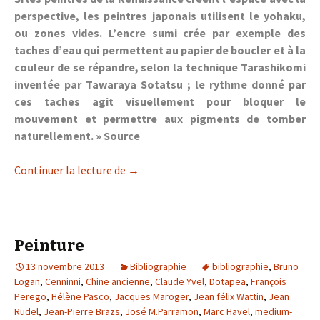
perspective, les peintres japonais utilisent le yohaku,
ou zones vides. L’encre sumi crée par exemple des
taches d’eau qui permettent au papier de boucler et à la
couleur de se répandre, selon la technique Tarashikomi
inventée par Tawaraya Sotatsu ; le rythme donné par
ces taches agit visuellement pour bloquer le
mouvement et permettre aux pigments de tomber
naturellement. »
Source
Techniques de peinture chinoises et ja
Continuer la lecture de
→
Peinture
13 novembre 2013
Bibliographie
bibliographie
,
Bruno
Logan
,
Cenninni
,
Chine ancienne
,
Claude Yvel
,
Dotapea
,
François
Perego
,
Hélène Pasco
,
Jacques Maroger
,
Jean félix Wattin
,
Jean
Rudel
,
Jean-Pierre Brazs
,
José M.Parramon
,
Marc Havel
,
medium-