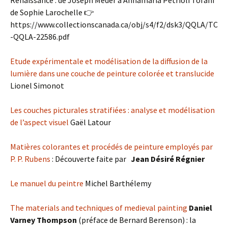
Renaissance : de Joseph Meder à Annamaria Petrioli Tofani
de Sophie Larochelle 👉
https://www.collectionscanada.ca/obj/s4/f2/dsk3/QQLA/TC
-QQLA-22586.pdf
Etude expérimentale et modélisation de la diffusion de la
lumière dans une couche de peinture colorée et translucide
Lionel Simonot
Les couches picturales stratifiées : analyse et modélisation
de l’aspect visuel
Gaël Latour
Matières colorantes et procédés de peinture employés par
P. P. Rubens
: Découverte faite par
Jean Désiré Régnier
Le manuel du peintre
Michel Barthélemy
The materials and techniques of medieval painting
Daniel
Varney Thompson
(préface de Bernard Berenson) : la