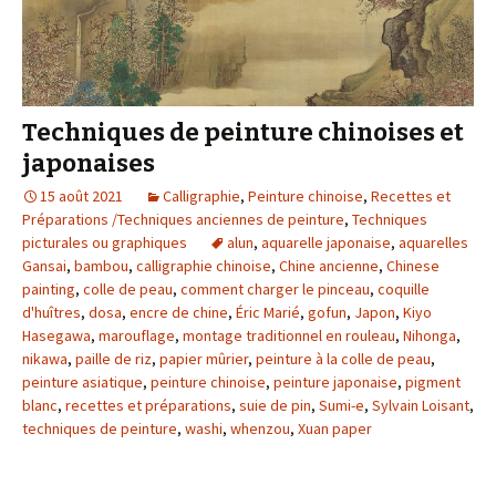
Techniques de peinture chinoises et
japonaises
15 août 2021
Calligraphie
,
Peinture chinoise
,
Recettes et
Préparations /Techniques anciennes de peinture
,
Techniques
picturales ou graphiques
alun
,
aquarelle japonaise
,
aquarelles
Gansai
,
bambou
,
calligraphie chinoise
,
Chine ancienne
,
Chinese
painting
,
colle de peau
,
comment charger le pinceau
,
coquille
d'huîtres
,
dosa
,
encre de chine
,
Éric Marié
,
gofun
,
Japon
,
Kiyo
Hasegawa
,
marouflage
,
montage traditionnel en rouleau
,
Nihonga
,
nikawa
,
paille de riz
,
papier mûrier
,
peinture à la colle de peau
,
peinture asiatique
,
peinture chinoise
,
peinture japonaise
,
pigment
blanc
,
recettes et préparations
,
suie de pin
,
Sumi-e
,
Sylvain Loisant
,
techniques de peinture
,
washi
,
whenzou
,
Xuan paper