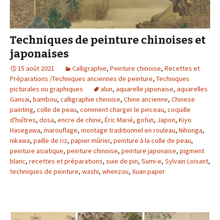
Techniques de peinture chinoises et
japonaises
15 août 2021
Calligraphie
,
Peinture chinoise
,
Recettes et
Préparations /Techniques anciennes de peinture
,
Techniques
picturales ou graphiques
alun
,
aquarelle japonaise
,
aquarelles
Gansai
,
bambou
,
calligraphie chinoise
,
Chine ancienne
,
Chinese
painting
,
colle de peau
,
comment charger le pinceau
,
coquille
d'huîtres
,
dosa
,
encre de chine
,
Éric Marié
,
gofun
,
Japon
,
Kiyo
Hasegawa
,
marouflage
,
montage traditionnel en rouleau
,
Nihonga
,
nikawa
,
paille de riz
,
papier mûrier
,
peinture à la colle de peau
,
peinture asiatique
,
peinture chinoise
,
peinture japonaise
,
pigment
blanc
,
recettes et préparations
,
suie de pin
,
Sumi-e
,
Sylvain Loisant
,
techniques de peinture
,
washi
,
whenzou
,
Xuan paper