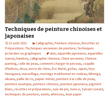
Techniques de peinture chinoises et
japonaises
15 août 2021
Calligraphie
,
Peinture chinoise
,
Recettes et
Préparations /Techniques anciennes de peinture
,
Techniques
picturales ou graphiques
alun
,
aquarelle japonaise
,
aquarelles
Gansai
,
bambou
,
calligraphie chinoise
,
Chine ancienne
,
Chinese
painting
,
colle de peau
,
comment charger le pinceau
,
coquille
d'huîtres
,
dosa
,
encre de chine
,
Éric Marié
,
gofun
,
Japon
,
Kiyo
Hasegawa
,
marouflage
,
montage traditionnel en rouleau
,
Nihonga
,
nikawa
,
paille de riz
,
papier mûrier
,
peinture à la colle de peau
,
peinture asiatique
,
peinture chinoise
,
peinture japonaise
,
pigment
blanc
,
recettes et préparations
,
suie de pin
,
Sumi-e
,
Sylvain Loisant
,
techniques de peinture
,
washi
,
whenzou
,
Xuan paper