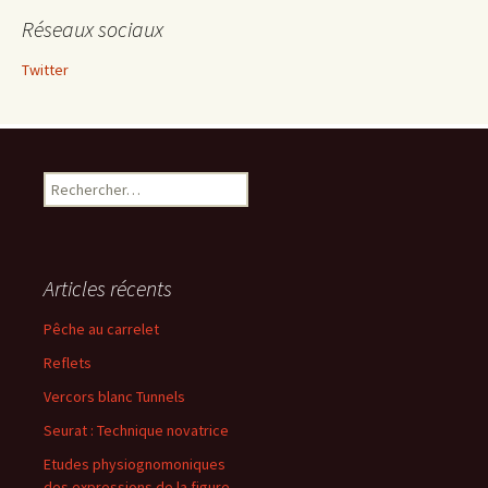
Réseaux sociaux
Twitter
Rechercher :
Articles récents
Pêche au carrelet
Reflets
Vercors blanc Tunnels
Seurat : Technique novatrice
Etudes physiognomoniques
des expressions de la figure