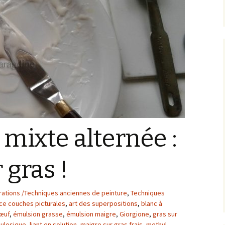
Artistes d’hier, Maîtres
d’autrefois
Galeries par thème
Les pépites sur
GoogleArtProject
mixte alternée :
 gras !
rations /Techniques anciennes de peinture
,
Techniques
ce couches picturales
,
art des superpositions
,
blanc à
'œuf
,
émulsion grasse
,
émulsion maigre
,
Giorgione
,
gras sur
llulosique
,
liant en solution
,
maigre sur gras frais
,
methyl-