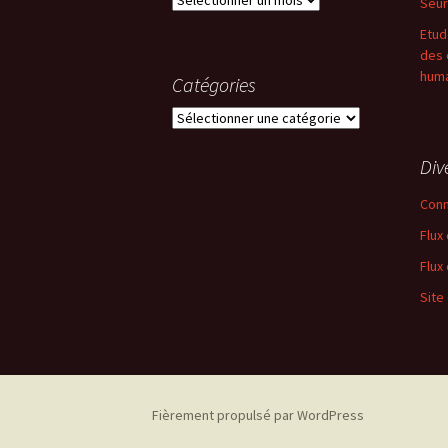
Seur
Etud
des 
huma
Catégories
Catégories
Div
Conn
Flux
Flux
Site
Fièrement propulsé par WordPress