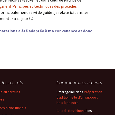
ge de Nicolas Wacker et dans celui de Patrice de
igment Principes et techniques des procédés
a principalement servi de guide : je relate ici dans les
imenter à ce jour 🙂
éparations a été adaptée à ma convenance et donc
ixte alternée : maigre sur gras !
icles récents
Commentaires récents
e au carrelet
Smaragdine
dans
Préparation
traditionnelle d’un support
ets
bois à peindre
ors blanc Tunnels
Courdil-Bouthinon
dans