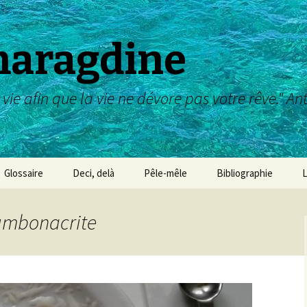
maragdine
 vie afin que la vie ne dévore pas votre rêve." A
Glossaire
Deci, delà
Pêle-mêle
Bibliographie
L
Galerie des maîtres :
dessin, aquarelle,etc
lumbonacrite
Galerie des Maîtres :
peinture
Galerie des Maîtres :
sculpture