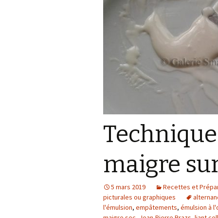
À petits pas
Autres
Technique 
maigre sur
5 mars 2019
Recettes et Prépa
picturales ou graphiques
alternan
l'émulsion
,
empâtements
,
émulsion à l
maigre sec
,
Jean-Pierre Brazs
,
liant ce