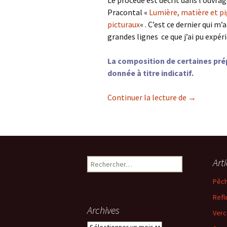
Le procédé est décrit dans l’ouvra
Pracontal «
Lumière, matière et p
picturaux
« . C’est ce dernier qui m’
grandes lignes ce que j’ai pu expér
La composition de certaines pr
donnée à titre indicatif.
Technique m
Continuer la lecture de
→
Rechercher :
Art
Pêch
Refl
Archives
Verc
Archives