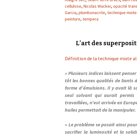
cellulose
,
Nicolas Wacker
,
opacité tran
Garcia
,
plumbonacrite
,
technique mixte
peinture
,
tempera
L’art des superposi
Définition de la technique mixte a
«
Plusieurs indices laissent pense
tôt les bonnes qualités de liants d
forme d’émulsions. Il y avait là s
seul solvant qui aurait permis 
travaillées, n’est arrivée en Euro
huiles permettait de la manipuler.
«
Le problème se posait ainsi pou
sacrifier la luminosité et la sol