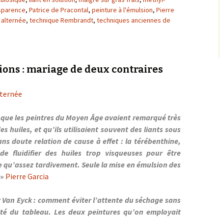
sparence
,
Patrice de Pracontal
,
peinture à l'émulsion
,
Pierre
 alternée
,
technique Rembrandt
,
techniques anciennes de
tions : mariage de deux contraires
lternée
r que les peintres du Moyen Âge avaient remarqué très
es huiles, et qu’ils utilisaient souvent des liants sous
ans doute relation de cause à effet : la térébenthine,
de fluidifier des huiles trop visqueuses pour être
pe qu’assez tardivement. Seule la mise en émulsion des
»
Pierre Garcia
r Van Eyck : comment éviter l’attente du séchage sans
idité du tableau. Les deux peintures qu’on employait