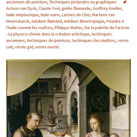
anciennes de peinture
,
Techniques picturales ou graphiques
Antoon van Dyck
,
Claude Yvel
,
gelée flamande
,
Godfrey Kneller
,
huile emplastique
,
huile noire
,
Larmes de Chio
,
Marteen van
Heemskerck
,
médium flamand
,
médium thixotropique
,
Peindre à
l'huile comme les maîtres
,
Philippe Walter
,
Sur la palette de l'artiste
- La physico-chimie dans la création artistique
,
techniques
anciennes
,
techniques de peinture
,
techniques des maîtres
,
vernis
cuit
,
vernis gel
,
vernis mastic