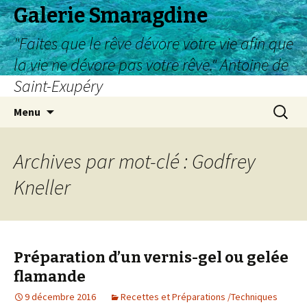
Galerie Smaragdine
"Faites que le rêve dévore votre vie afin que
la vie ne dévore pas votre rêve." Antoine de
Saint-Exupéry
Aller
Recherc
Menu
au
contenu
Archives par mot-clé : Godfrey
Kneller
Préparation d’un vernis-gel ou gelée
flamande
9 décembre 2016
Recettes et Préparations /Techniques