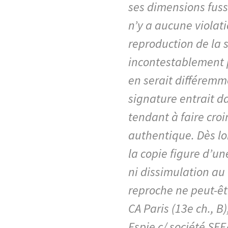
ses dimensions fuss
n’y a aucune violat
reproduction de la s
incontestablement p
en serait différemme
signature entrait d
tendant à faire croi
authentique. Dès lo
la copie figure d’u
ni dissimulation au
reproche ne peut-êtr
CA Paris (13e ch., B
Espie c/ société SEE