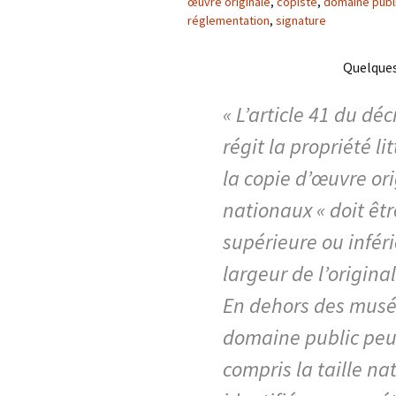
œuvre originale
,
copiste
,
domaine publ
réglementation
,
signature
Quelque
« L’article 41 du dé
régit la propriété li
la copie d’œuvre or
nationaux « doit êt
supérieure ou inféri
largeur de l’original
En dehors des musé
domaine public peut
compris la taille nat