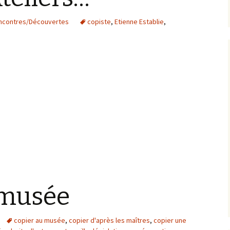
Artistes d’hier, Maîtres
ncontres/Découvertes
copiste
,
Etienne Establie
,
d’autrefois
Galeries par thème
Les pépites sur
GoogleArtProject
Ateliers…
 musée
copier au musée
,
copier d'après les maîtres
,
copier une