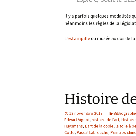
Il y a parfois quelques modalités q
néanmoins les règles de la législa
L’
estampille
du musée au dos de la
Histoire de
13 novembre 2013
Bibliographi
Edwart Vignot
,
histoire de l'art
,
Histoire
Huysmans
,
L'art de la copie
,
la toile à p
Cotte
,
Pascal Labreuche
,
Peintres chino