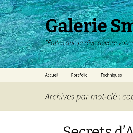
Galerie S
"Faites que le rêve dévore votre
Aller
Accueil
Portfolio
Techniques
au
contenu
Album Dessin
Archives par mot-clé : co
Album Peinture
Tempera/Enluminure
Secrets d’
Travaux pratiques :
dessin ou peinture