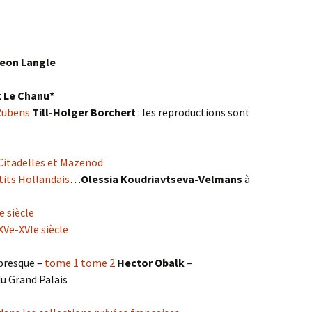
eon Langle
k Le Chanu*
 Rubens
Till-Holger Borchert
: les reproductions sont
 Citadelles et Mazenod
tits Hollandais
…
Olessia Koudriavtseva-Velmans
à
e siècle
XVe-XVIe siècle
presque –
tome 1
tome 2
Hector Obalk
–
du Grand Palais