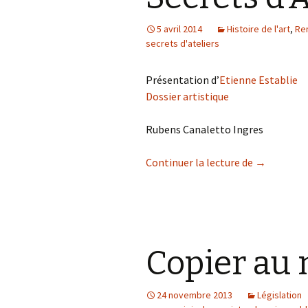
5 avril 2014
Histoire de l'art
,
Re
À petits pas
secrets d'ateliers
Autres
Présentation d’
Etienne Establie
Dossier artistique
Rubens Canaletto Ingres
Secrets d’
Continuer la lecture de
→
Copier au
24 novembre 2013
Législation