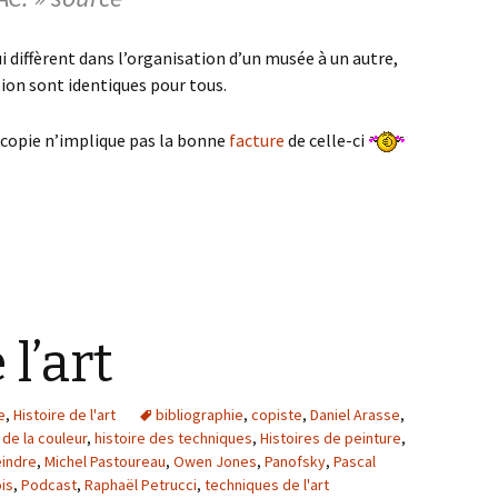
ui diffèrent dans l’organisation d’un musée à un autre,
tion sont identiques pour tous.
 copie n’implique pas la bonne
facture
de celle-ci
 l’art
e
,
Histoire de l'art
bibliographie
,
copiste
,
Daniel Arasse
,
 de la couleur
,
histoire des techniques
,
Histoires de peinture
,
eindre
,
Michel Pastoureau
,
Owen Jones
,
Panofsky
,
Pascal
is
,
Podcast
,
Raphaël Petrucci
,
techniques de l'art