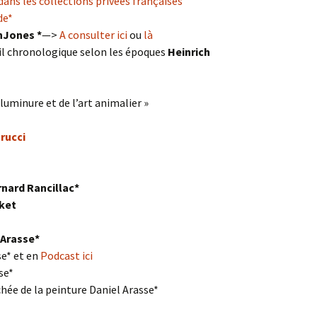
dans les collections privées françaises
de*
Jones *
—>
A consulter ici
ou
là
l chronologique selon les époques
Heinrich
luminure et de l’art animalier »
rucci
nard Rancillac*
ket
 Arasse*
se* et en
Podcast ici
se*
hée de la peinture Daniel Arasse*