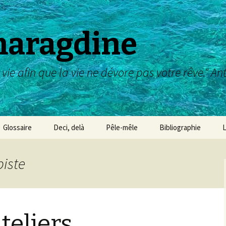
maragdine
 vie afin que la vie ne dévore pas votre rêve." A
Glossaire
Deci, delà
Pêle-mêle
Bibliographie
L
Galerie des maîtres :
dessin, aquarelle,etc
piste
Galerie des Maîtres :
peinture
Galerie des Maîtres :
Ateliers…
sculpture