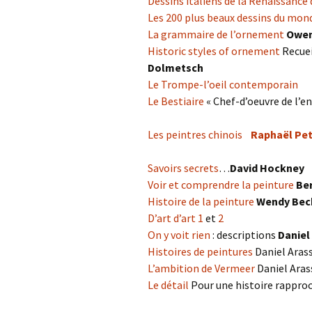
Dessins italiens de la Renaissance 
Les 200 plus beaux dessins du mon
La grammaire de l’ornement
Owen
Historic styles of ornement
Recuei
Dolmetsch
Le Trompe-l’oeil contemporain
Le Bestiaire
« Chef-d’oeuvre de l’en
Les peintres chinois
Raphaël Pet
Savoirs secrets
…
David Hockney
Voir et comprendre la peinture
Ber
Histoire de la peinture
Wendy Bec
D’art d’art 1
et
2
On y voit rien
: descriptions
Daniel
Histoires de peintures
Daniel Aras
L’ambition de Vermeer
Daniel Aras
Le détail
Pour une histoire rapproc