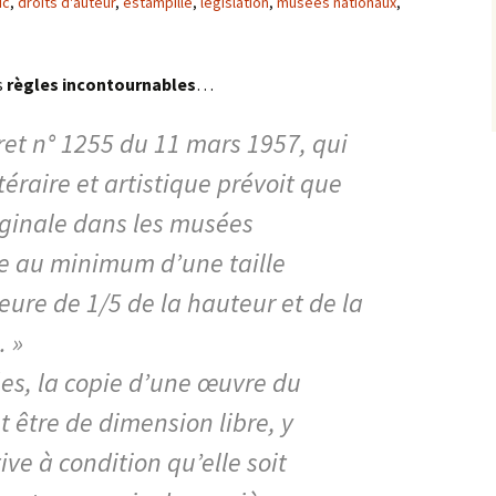
ic
,
droits d'auteur
,
estampille
,
législation
,
musées nationaux
,
s
règles incontournables
…
cret n° 1255 du 11 mars 1957, qui
ttéraire et artistique prévoit que
iginale dans les musées
re au minimum d’une taille
eure de 1/5 de la hauteur et de la
. »
es, la copie d’une œuvre du
 être de dimension libre, y
ive à condition qu’elle soit