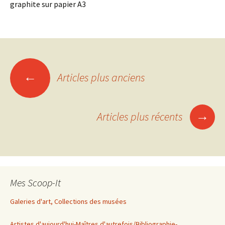
graphite sur papier A3
Navigation
←
Articles plus anciens
des
→
Articles plus récents
articles
Mes Scoop-It
Galeries d'art, Collections des musées
Artistes d'aujourd'hui-Maîtres d'autrefois/Bibliographie-