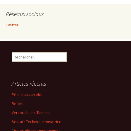
Réseaux sociaux
Twitter
Rechercher :
Articles récents
Pêche au carrelet
Reflets
Vercors blanc Tunnels
Seurat : Technique novatrice
Etudes physiognomoniques