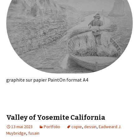
graphite sur papier PaintOn format A4
Valley of Yosemite California
13 mai 2023
Portfolio
copie
,
dessin
,
Eadweard J.
Muybridge
,
fusain