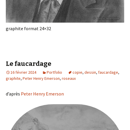
graphite format 24×32
Le faucardage
16 février 2024
Portfolio
copie
,
dessin
,
faucardage
,
graphite
,
Peter Henry Emerson
,
roseaux
d’après
Peter Henry Emerson