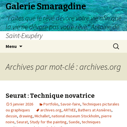
Galerie Smaragdine
"Faites que le rêve dévore votre vie afin que
la vie ne dévore pas votre rêve." Antoine de
Saint-Exupéry
Aller
Recherc
Menu
au
contenu
Archives par mot-clé : archives.org
Seurat : Technique novatrice
5 janvier 2026
Portfolio
,
Savoir-faire
,
Techniques picturales
ou graphiques
archives.org
,
ARTVEE
,
Bathers at Asnières
,
dessin
,
drawing
,
Michallet
,
national museum Stockholm
,
pierre
noire
,
Seurat
,
Study for the painting
,
Suede
,
techniques