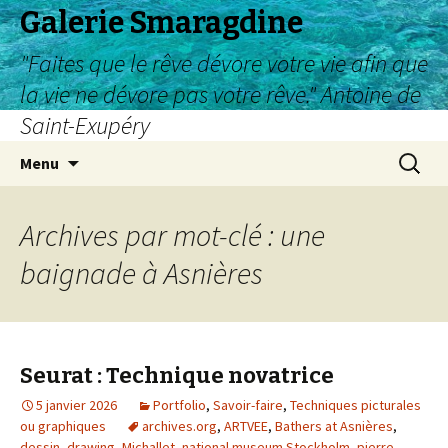
Galerie Smaragdine
"Faites que le rêve dévore votre vie afin que
la vie ne dévore pas votre rêve." Antoine de
Saint-Exupéry
Aller
Recherc
Menu
au
contenu
Archives par mot-clé : une
baignade à Asnières
Seurat : Technique novatrice
5 janvier 2026
Portfolio
,
Savoir-faire
,
Techniques picturales
ou graphiques
archives.org
,
ARTVEE
,
Bathers at Asnières
,
dessin
,
drawing
,
Michallet
,
national museum Stockholm
,
pierre