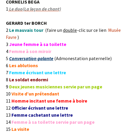
CORNELIS BEGA
1
Le duo(La leçon de chant)
GERARD ter BORCH
2
Le mauvais tour
(faire un
double
-clic sur ce lien
Musée
Favre
)
3
Jeune femme à sa toilette
4
Femme à son miroir
5
Conversation galante
(Admonestation paternelle)
6
Les ablutions
7
Femme écrivant une lettre
8
Le soldat endormi
9
Deux jeunes musiciennes servie par un page
10
Visite d’un prétendant
11
Homme incitant une femme à boire
12
Officier écrivant une lettre
13
Femme cachetant une lettre
14
Femme à sa toilette servie par un page
15
La visite