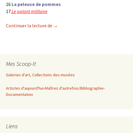
16
La peleuse de pommes
17
Le galant militaire
Vermeer et les maîtres de la peinture de
Continuer la lecture de
→
Mes Scoop-It
Galeries d'art, Collections des musées
Artistes d'aujourd'hui-Maîtres d'autrefois/Bibliographie-
Documentation
Liens