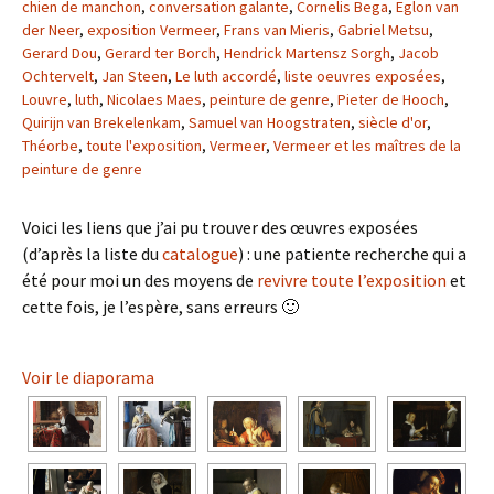
chien de manchon
,
conversation galante
,
Cornelis Bega
,
Eglon van
der Neer
,
exposition Vermeer
,
Frans van Mieris
,
Gabriel Metsu
,
Gerard Dou
,
Gerard ter Borch
,
Hendrick Martensz Sorgh
,
Jacob
Ochtervelt
,
Jan Steen
,
Le luth accordé
,
liste oeuvres exposées
,
Louvre
,
luth
,
Nicolaes Maes
,
peinture de genre
,
Pieter de Hooch
,
Quirijn van Brekelenkam
,
Samuel van Hoogstraten
,
siècle d'or
,
Théorbe
,
toute l'exposition
,
Vermeer
,
Vermeer et les maîtres de la
peinture de genre
Voici les liens que j’ai pu trouver des œuvres exposées
(d’après la liste du
catalogue
) : une patiente recherche qui a
été pour moi un des moyens de
revivre toute l’exposition
et
cette fois, je l’espère, sans erreurs 🙂
Voir le diaporama