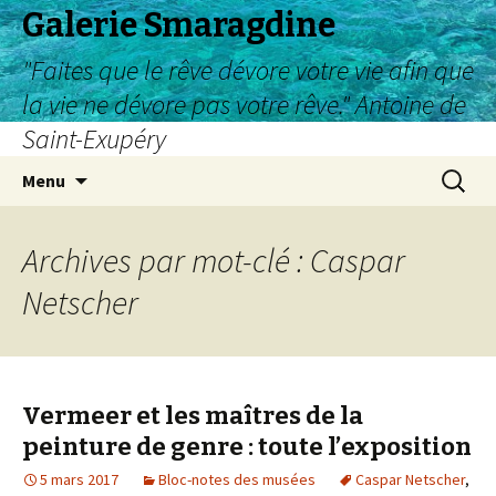
Galerie Smaragdine
"Faites que le rêve dévore votre vie afin que
la vie ne dévore pas votre rêve." Antoine de
Saint-Exupéry
Aller
Recherc
Menu
au
contenu
Archives par mot-clé : Caspar
Netscher
Vermeer et les maîtres de la
peinture de genre : toute l’exposition
5 mars 2017
Bloc-notes des musées
Caspar Netscher
,