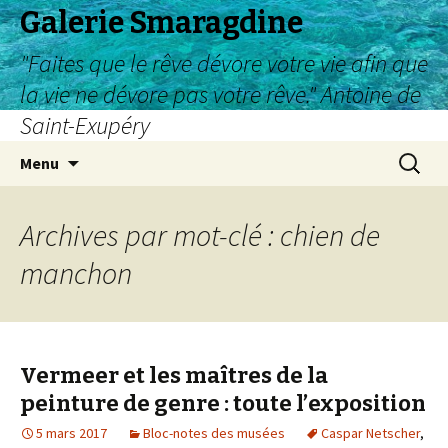
Galerie Smaragdine
"Faites que le rêve dévore votre vie afin que
la vie ne dévore pas votre rêve." Antoine de
Saint-Exupéry
Aller
Recherc
Menu
au
contenu
Archives par mot-clé : chien de
manchon
Vermeer et les maîtres de la
peinture de genre : toute l’exposition
5 mars 2017
Bloc-notes des musées
Caspar Netscher
,