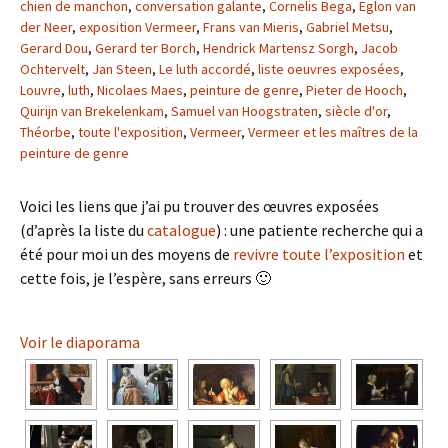
chien de manchon
,
conversation galante
,
Cornelis Bega
,
Eglon van
der Neer
,
exposition Vermeer
,
Frans van Mieris
,
Gabriel Metsu
,
Gerard Dou
,
Gerard ter Borch
,
Hendrick Martensz Sorgh
,
Jacob
Ochtervelt
,
Jan Steen
,
Le luth accordé
,
liste oeuvres exposées
,
Louvre
,
luth
,
Nicolaes Maes
,
peinture de genre
,
Pieter de Hooch
,
Quirijn van Brekelenkam
,
Samuel van Hoogstraten
,
siècle d'or
,
Théorbe
,
toute l'exposition
,
Vermeer
,
Vermeer et les maîtres de la
peinture de genre
Voici les liens que j’ai pu trouver des œuvres exposées
(d’après la liste du
catalogue
) : une patiente recherche qui a
été pour moi un des moyens de
revivre toute l’exposition
et
cette fois, je l’espère, sans erreurs 🙂
Voir le diaporama