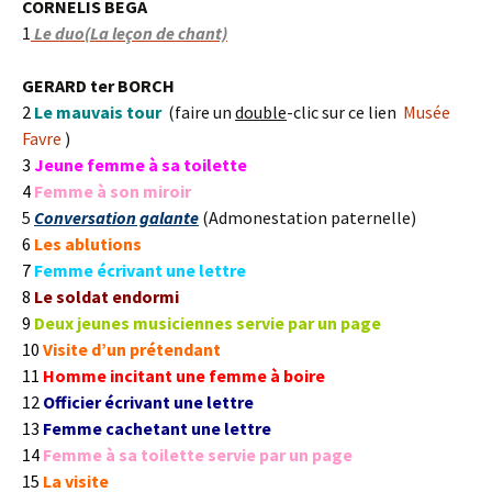
CORNELIS BEGA
1
Le duo(La leçon de chant)
GERARD ter BORCH
2
Le mauvais tour
(faire un
double
-clic sur ce lien
Musée
Favre
)
3
Jeune femme à sa toilette
4
Femme à son miroir
5
Conversation galante
(Admonestation paternelle)
6
Les ablutions
7
Femme écrivant une lettre
8
Le soldat endormi
9
Deux jeunes musiciennes servie par un page
10
Visite d’un prétendant
11
Homme incitant une femme à boire
12
Officier écrivant une lettre
13
Femme cachetant une lettre
14
Femme à sa toilette servie par un page
15
La visite