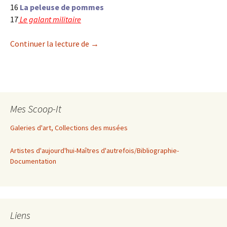
16
La peleuse de pommes
17
Le galant militaire
Vermeer et les maîtres de la peinture de
Continuer la lecture de
→
Mes Scoop-It
Galeries d'art, Collections des musées
Artistes d'aujourd'hui-Maîtres d'autrefois/Bibliographie-
Documentation
Liens