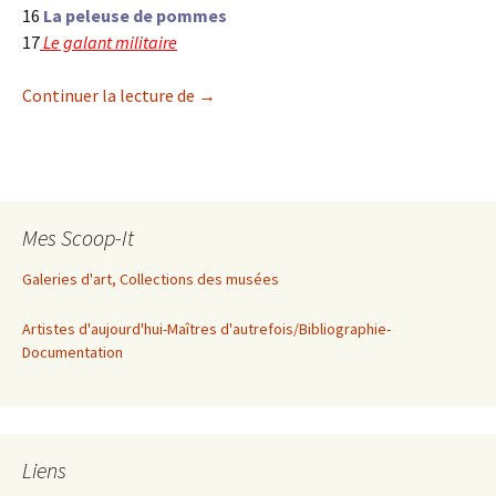
16
La peleuse de pommes
17
Le galant militaire
Vermeer et les maîtres de la peinture de
Continuer la lecture de
→
Mes Scoop-It
Galeries d'art, Collections des musées
Artistes d'aujourd'hui-Maîtres d'autrefois/Bibliographie-
Documentation
Liens