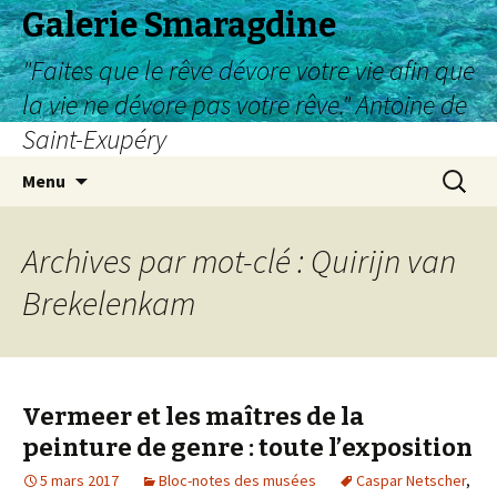
Galerie Smaragdine
"Faites que le rêve dévore votre vie afin que
la vie ne dévore pas votre rêve." Antoine de
Saint-Exupéry
Aller
Recherc
Menu
au
contenu
Archives par mot-clé : Quirijn van
Brekelenkam
Vermeer et les maîtres de la
peinture de genre : toute l’exposition
5 mars 2017
Bloc-notes des musées
Caspar Netscher
,