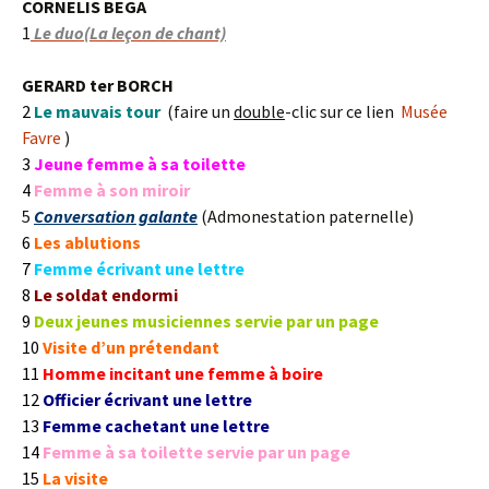
CORNELIS BEGA
1
Le duo(La leçon de chant)
GERARD ter BORCH
2
Le mauvais tour
(faire un
double
-clic sur ce lien
Musée
Favre
)
3
Jeune femme à sa toilette
4
Femme à son miroir
5
Conversation galante
(Admonestation paternelle)
6
Les ablutions
7
Femme écrivant une lettre
8
Le soldat endormi
9
Deux jeunes musiciennes servie par un page
10
Visite d’un prétendant
11
Homme incitant une femme à boire
12
Officier écrivant une lettre
13
Femme cachetant une lettre
14
Femme à sa toilette servie par un page
15
La visite