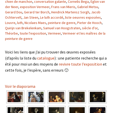
chien de manchon
,
conversation galante
,
Cornelis Bega
,
Eglon van
der Neer
,
exposition Vermeer
,
Frans van Mieris
,
Gabriel Metsu
,
Gerard Dou
,
Gerard ter Borch
,
Hendrick Martensz Sorgh
,
Jacob
Ochtervelt
,
Jan Steen
,
Le luth accordé
,
liste oeuvres exposées
,
Louvre
,
luth
,
Nicolaes Maes
,
peinture de genre
,
Pieter de Hooch
,
Quirijn van Brekelenkam
,
Samuel van Hoogstraten
,
siècle d'or
,
Théorbe
,
toute l'exposition
,
Vermeer
,
Vermeer et les maîtres de la
peinture de genre
Voici les liens que j’ai pu trouver des œuvres exposées
(d’après la liste du
catalogue
) : une patiente recherche qui a
été pour moi un des moyens de
revivre toute l’exposition
et
cette fois, je l’espère, sans erreurs 🙂
Voir le diaporama