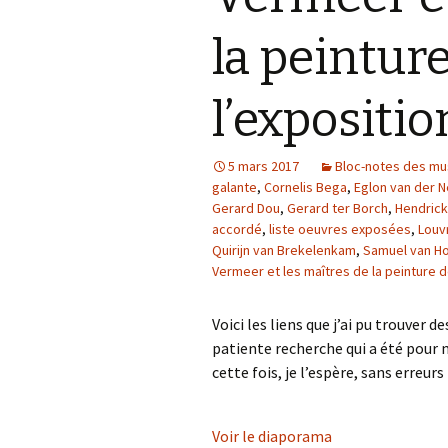
la peinture
À petits pas
Autres
l’expositio
5 mars 2017
Bloc-notes des m
galante
,
Cornelis Bega
,
Eglon van der N
Gerard Dou
,
Gerard ter Borch
,
Hendrick
accordé
,
liste oeuvres exposées
,
Louv
Quirijn van Brekelenkam
,
Samuel van H
Vermeer et les maîtres de la peinture 
Voici les liens que j’ai pu trouver 
patiente recherche qui a été pour
cette fois, je l’espère, sans erreurs
Voir le diaporama