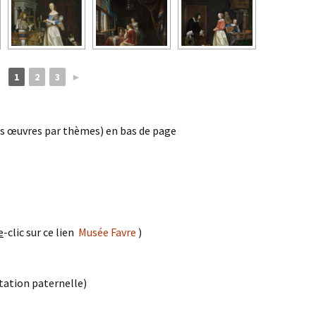
1
2
3
►
les œuvres par thèmes) en bas de page
e
-clic sur ce lien
Musée Favre
)
ation paternelle)