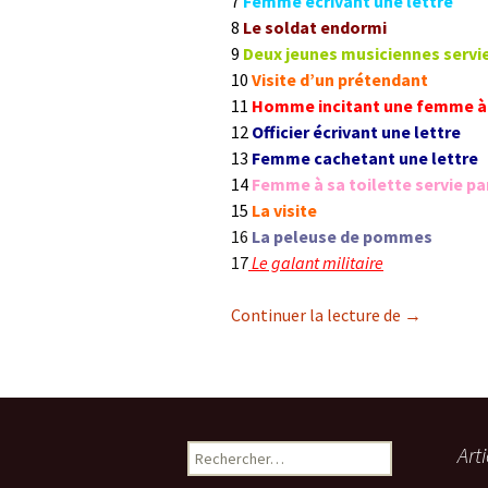
7
Femme écrivant une lettre
8
Le soldat endormi
9
Deux jeunes musiciennes servi
10
Visite d’un prétendant
11
Homme incitant une femme à 
12
Officier écrivant une lettre
13
Femme cachetant une lettre
14
Femme à sa toilette servie pa
15
La visite
16
La peleuse de pommes
17
Le galant militaire
Vermeer et 
Continuer la lecture de
→
Rechercher :
Art