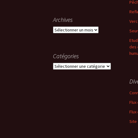
Pêch
Refl
Archives
Verc
Archives
Seur
Etud
des 
huma
Catégories
Catégories
Div
Conn
Flux
Flux
Site