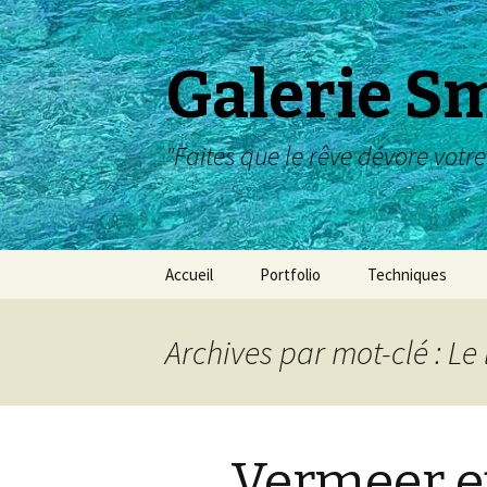
Galerie S
"Faites que le rêve dévore votre
Aller
Accueil
Portfolio
Techniques
au
contenu
Album Dessin
Archives par mot-clé : Le
Album Peinture
Tempera/Enluminure
Vermeer et
Travaux pratiques :
dessin ou peinture