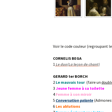
Voir le code couleur (regroupant 
CORNELIS BEGA
1
Le duo(La leçon de chant)
GERARD ter BORCH
2
Le mauvais tour
(faire un
doubl
3
Jeune femme à sa toilette
4
Femme à son miroir
5
Conversation galante
(Admonest
6
Les ablutions