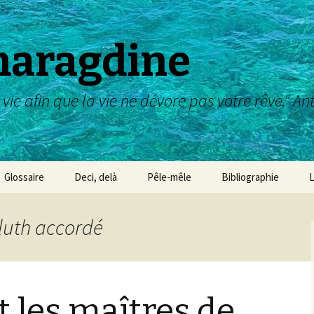
maragdine
 vie afin que la vie ne dévore pas votre rêve." A
Glossaire
Deci, delà
Pêle-mêle
Bibliographie
L
Galerie des maîtres :
dessin, aquarelle,etc
 luth accordé
Galerie des Maîtres :
peinture
Galerie des Maîtres :
 les maîtres de
sculpture