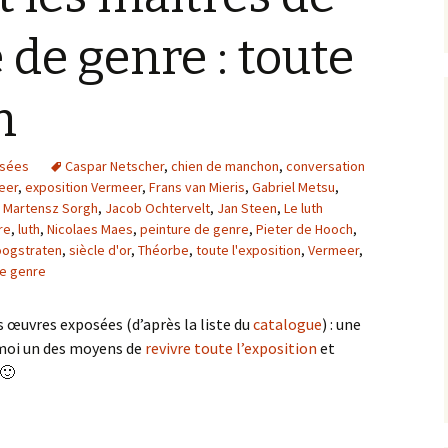
Artistes d’hier, Maîtres
 de genre : toute
d’autrefois
Galeries par thème
n
Les pépites sur
GoogleArtProject
usées
Caspar Netscher
,
chien de manchon
,
conversation
eer
,
exposition Vermeer
,
Frans van Mieris
,
Gabriel Metsu
,
 Martensz Sorgh
,
Jacob Ochtervelt
,
Jan Steen
,
Le luth
re
,
luth
,
Nicolaes Maes
,
peinture de genre
,
Pieter de Hooch
,
oogstraten
,
siècle d'or
,
Théorbe
,
toute l'exposition
,
Vermeer
,
de genre
des œuvres exposées (d’après la liste du
catalogue
) : une
 moi un des moyens de
revivre toute l’exposition
et
 🙂