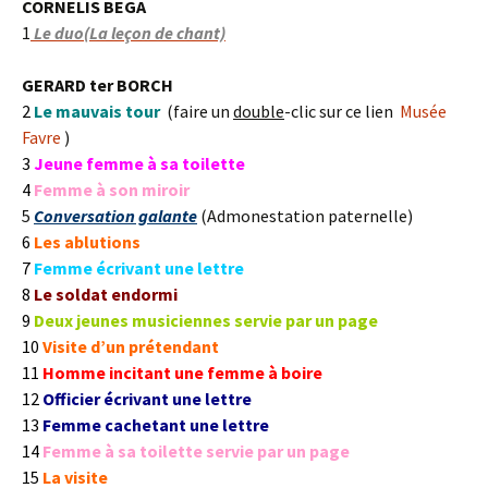
CORNELIS BEGA
1
Le duo(La leçon de chant)
GERARD ter BORCH
2
Le mauvais tour
(faire un
double
-clic sur ce lien
Musée
Favre
)
3
Jeune femme à sa toilette
4
Femme à son miroir
5
Conversation galante
(Admonestation paternelle)
6
Les ablutions
7
Femme écrivant une lettre
8
Le soldat endormi
9
Deux jeunes musiciennes servie par un page
10
Visite d’un prétendant
11
Homme incitant une femme à boire
12
Officier écrivant une lettre
13
Femme cachetant une lettre
14
Femme à sa toilette servie par un page
15
La visite