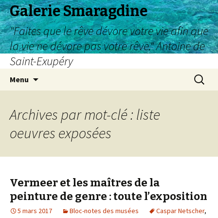
Galerie Smaragdine
"Faites que le rêve dévore votre vie afin que
la vie ne dévore pas votre rêve." Antoine de
Saint-Exupéry
Aller
Recherc
Menu
au
contenu
Archives par mot-clé : liste
oeuvres exposées
Vermeer et les maîtres de la
peinture de genre : toute l’exposition
5 mars 2017
Bloc-notes des musées
Caspar Netscher
,