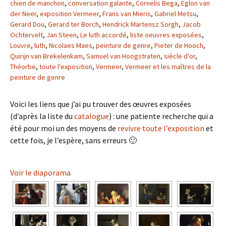
chien de manchon
,
conversation galante
,
Cornelis Bega
,
Eglon van
der Neer
,
exposition Vermeer
,
Frans van Mieris
,
Gabriel Metsu
,
Gerard Dou
,
Gerard ter Borch
,
Hendrick Martensz Sorgh
,
Jacob
Ochtervelt
,
Jan Steen
,
Le luth accordé
,
liste oeuvres exposées
,
Louvre
,
luth
,
Nicolaes Maes
,
peinture de genre
,
Pieter de Hooch
,
Quirijn van Brekelenkam
,
Samuel van Hoogstraten
,
siècle d'or
,
Théorbe
,
toute l'exposition
,
Vermeer
,
Vermeer et les maîtres de la
peinture de genre
Voici les liens que j’ai pu trouver des œuvres exposées
(d’après la liste du
catalogue
) : une patiente recherche qui a
été pour moi un des moyens de
revivre toute l’exposition
et
cette fois, je l’espère, sans erreurs 🙂
Voir le diaporama