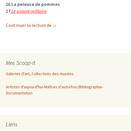
16
La peleuse de pommes
17
Le galant militaire
Vermeer et les maîtres de la peinture de
Continuer la lecture de
→
Mes Scoop-It
Galeries d'art, Collections des musées
Artistes d'aujourd'hui-Maîtres d'autrefois/Bibliographie-
Documentation
Liens