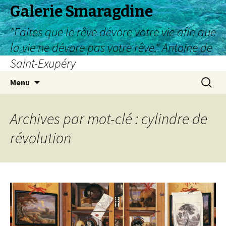
Galerie Smaragdine
"Faites que le rêve dévore votre vie afin que
la vie ne dévore pas votre rêve." Antoine de
Saint-Exupéry
Aller
Recherc
Menu
au
contenu
Archives par mot-clé : cylindre de
révolution