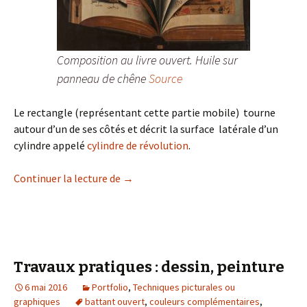
Composition au livre ouvert. Huile sur
panneau de chêne
Source
Le rectangle (représentant cette partie mobile) tourne
autour d’un de ses côtés et décrit la surface latérale d’un
cylindre appelé
cylindre de révolution
.
Dessiner le battant ouvert d’une porte 
Continuer la lecture de
→
Travaux pratiques : dessin, peinture
6 mai 2016
Portfolio
,
Techniques picturales ou
graphiques
battant ouvert
,
couleurs complémentaires
,