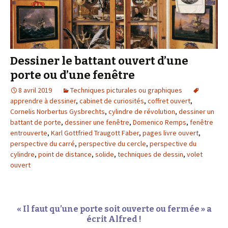
Dessiner le battant ouvert d’une
porte ou d’une fenêtre
8 avril 2019
Techniques picturales ou graphiques
apprendre à dessiner
,
cabinet de curiosités
,
coffret ouvert
,
Cornelis Norbertus Gysbrechts
,
cylindre de révolution
,
dessiner un
battant de porte
,
dessiner une fenêtre
,
Domenico Remps
,
fenêtre
entrouverte
,
Karl Gottfried Traugott Faber
,
pages livre ouvert
,
perspective du carré
,
perspective du cercle
,
perspective du
cylindre
,
point de distance
,
solide
,
techniques de dessin
,
volet
ouvert
« Il faut qu’une porte soit ouverte ou fermée » a
écrit Alfred !