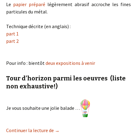
Le
papier préparé
légèrement abrasif accroche les fines
particules du métal.
Technique décrite (en anglais) :
part 1
part 2
Pour info : bientôt
deux expositions à venir
Tour d’horizon parmi les oeuvres (liste
non exhaustive!)
Je vous souhaite une jolie balade …
Le dessin à la pointe d’argent
Continuer la lecture de
→