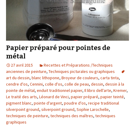
Papier préparé pour pointes de
métal
27 avril 2015
Recettes et Préparations /Techniques
anciennes de peinture
,
Techniques picturales ou graphiques
art du dessin
,
blanc lithopone
,
Broyeur de couleurs
,
carta tinta
,
cendre d'os
,
Cennini
,
colle d'os
,
colle de peau
,
dessin
,
dessin à la
pointe de métal
,
enduit traditionnel papier
,
Il libro dell'arte
,
Kremer
,
Le traité des arts
,
Léonard de Vinci
,
papier préparé
,
papier teinté
,
pigment blanc
,
pointe d'argent
,
poudre d'os
,
recipe traditional
silverpoint ground
,
silverpoint ground
,
Sophie Larochelle
,
techniques de peinture
,
techniques des maîtres
,
techniques
graphiques